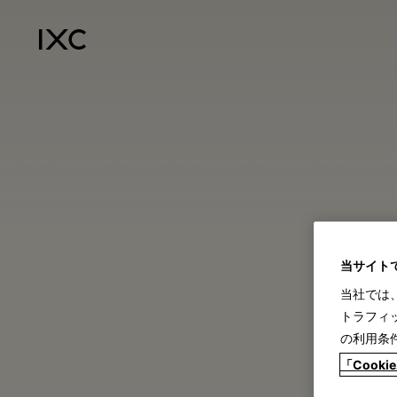
Cassina ixc. ltd. All Rights Reserved
Skip
to
content
当サイト
当社では
トラフィ
の利用条
「Coo