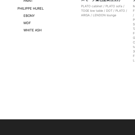
PAINT
PLATO cabinet
/
PLATO sofa
/
M
PHILIPPE HUREL
TOGE low table
/
DOT
/
PLATO
/
ARISA
/
LENDON lounge
EBONY
P
MDF
S
T
WHITE ASH
G
C
t
3
F