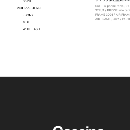
PAINT
SCELTO phone table
/
S
PHILIPPE HUREL
STRUT
/
BRIDGE side tab
FRAME 3004
/
AIR FRAM
EBONY
AIR FRAME
/
JOY
/
PART
MDF
WHITE ASH
(C) CASSINA IXC. Ltd.