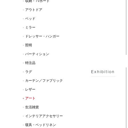
収納・TVボード
アウトドア
ベッド
ミラー
ドレッサー・ハンガー
照明
パーティション
特注品
Exhibition
ラグ
カーテン／ファブリック
レザー
アート
生活雑貨
インテリアアクセサリー
寝具・ベッドリネン