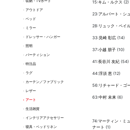
収納・TVボード
15:
キム・ルクス
(2)
アウトドア
23:
アルバート・シ
ベッド
28:
リュック・ペイ
ミラー
ドレッサー・ハンガー
33:
見崎 彰広
(14)
照明
37:
小越 朋子
(10)
パーティション
41:
長谷川 友紀
(54)
特注品
ラグ
44:
浮須 恵
(12)
カーテン／ファブリック
56:
リチャード・ゴ
レザー
63:
中村 未来
(6)
アート
生活雑貨
インテリアアクセサリー
74:
マーティン・ミ
寝具・ベッドリネン
ナート
(1)