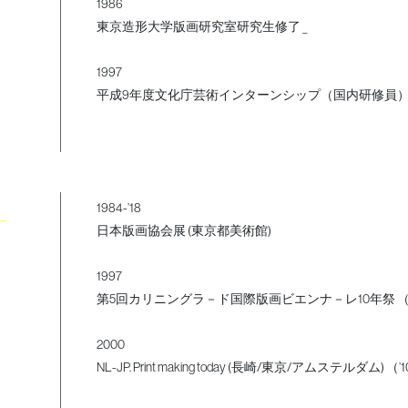
1986
東京造形大学版画研究室研究生修了 _
1997
平成9年度文化庁芸術インターンシップ（国内研修員
1984-’18
日本版画協会展 (東京都美術館)
1997
第5回カリニングラ－ド国際版画ビエンナ－レ10年祭 
2000
NL-JP. Print making today (長崎/東京/アムステルダム) （’