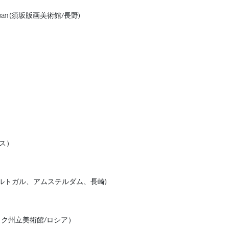
atvia & Japan (須坂版画美術館/長野)
フランス）
/ポルト/ポルトガル、アムステルダム、長崎)
ク州立美術館/ロシア）