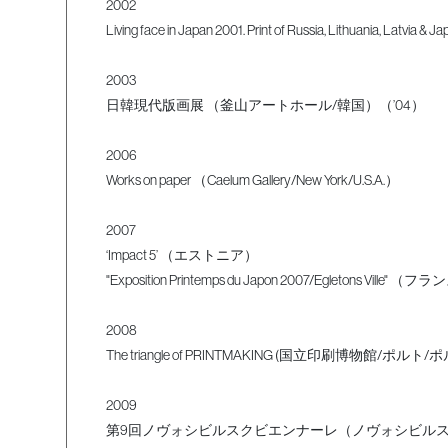
2002
Living face in Japan 2001. Print of Russia, Lithuania, L
2003
日韓現代版画展 （釜山アートホール/韓国）（’04）
2006
Works on paper （Caelum Gallery/New York/U.S.A.）
2007
‘Impact 5’ （エストニア）
"Exposition Printemps du Japon 2007/Egletons Ville" （
2008
The triangle of PRINTMAKING (国立印刷博物館
2009
第9回ノヴォシビルスクビエンナーレ（ノヴォシビルス