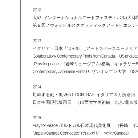
2012
大邱 _インターナショナルアートフェスティバル (大邱市アートホ
第９回ノヴォシビルスクグラフィックアートビエンナ
2013
イタリア・日本「10＋10」 _アートスペースユーメリア
Collaboration- Contemporary Prints from Canada、US and Ja
-Pray for peace- （岩崎ミュージアム/横浜、ギャラリ
Contemporary Japanese Prints (サザンオレゴン大学、USA
2014
対峙する刻・風 VENTI CONTRARI イタリア３カ所巡回
日本中国現代版画展 （山西大学美術館、北京/北京
2015
Pray for Peace-ポルトガル日本現代美術展 （長崎、
"Japan/Canada Connected" (カルガリー大学/Canada)