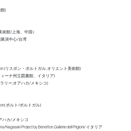
館)
美術館/上海、中国）
園展演中心/台湾
y Art Exhibition (リスボン・ポルトガル, オリエント美術館)
ンティーナ州立図書館、イタリア)
リー,オアハカ/メキシコ)
ibition( ポルト/ポルトガル)
アハカ/メキシコ
ima/Nagasaki Project by Benetton ,Gallerie dell Prigioni/ イタリア