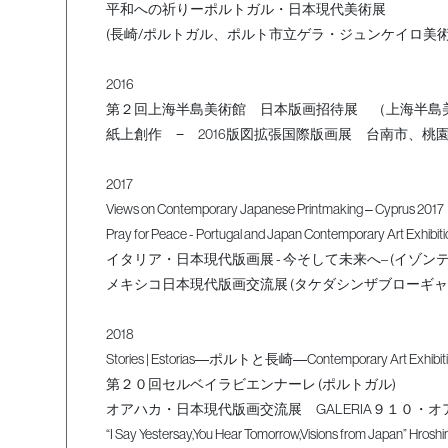
平和への祈りーポルトガル・日本現代美術展
(長崎/ポルトガル、ポルト市立ゲラ・ジュンケイロ美術
2016
第２回上海半島美術館 日本版画招待展 （上海半島
紙上創作 − 2016版図拡張国際版画展 台南市、桃
2017
Views on Contemporary Japanese Printmaking ‒ Cyprus 2017
Pray for Peace - Portugal and Japan Contemporar
イタリア・日本現代版画展 - 今そして未来へ– (イゾ
メキシコ日本現代版画交流展 (タケダシンザブローギャラ
2018
Stories | Estorias―ポルトと長崎―Contemporary Art Exh
第２０回セルベイラビエンナーレ (ポルトガル)
オアハカ・日本現代版画交流展 GALERIA９１０・オ
“I Say Yestersay,You Hear Tomorrow,Visions from Japan” Hrosh