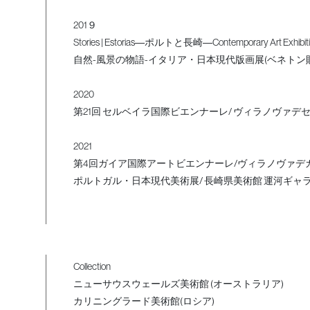
201９
Stories | Estorias―ポルトと長崎―Contemporary Art Exhibit
自然-風景の物語-イタリア・日本現代版画展(ベネトン財
2020
第21回 セルベイラ国際ビエンナーレ/ ヴィラノヴァデ
2021
第4回ガイア国際アートビエンナーレ/ヴィラノヴァデカ
ポルトガル・日本現代美術展/ 長崎県美術館 運河ギャ
Collection
ニューサウスウェールズ美術館 (オーストラリア)
カリニングラード美術館(ロシア)