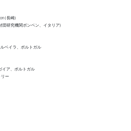
ion ( 長崎)
団研究機関ボンベン、イタリア)
セルベイラ、ポルトガル
゙イア、ポルトガル
ラリー