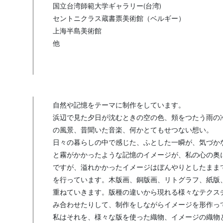
国立台湾師範大学ギャラリー(台湾)
セントニクラス蔵書票美術館（ベルギー）
上海半島美術館
他
自然や記憶をテーマに制作をしています。
浜辺で見た夕日が沈むときの空の色、頬をつたう雨の
の風景、昔聞いた音楽、何かとてもせつない想い。
日々の暮らしの中で感じた、ふとした一瞬が、気づか
と霧がかかったような記憶のイメージが、私の心の奥
ですが、溢れかかったイメージはぼんやりとしたまま
を行っています。木版画、銅版画、リトグラフ、紙版
重ねていきます。版種の違いから現れる様々なテクス
み合わせたりして、制作をしながらイメージを形作っ
私はそれを、様々な版を使った織物、イメージの織物