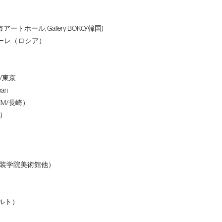
ール, Gallery BOKO/韓国)
ーレ（ロシア）
/東京
pan
ーEM/長崎）
)
服装学院美術館他）
ポルト）