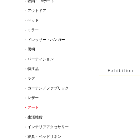
収納・TVボード
アウトドア
ベッド
ミラー
ドレッサー・ハンガー
照明
パーティション
特注品
Exhibition
ラグ
カーテン／ファブリック
レザー
アート
生活雑貨
インテリアアクセサリー
寝具・ベッドリネン