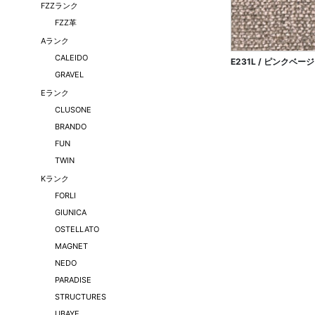
FZZランク
FZZ革
Aランク
CALEIDO
E231L / ピンクベー
GRAVEL
Eランク
CLUSONE
BRANDO
FUN
TWIN
Kランク
FORLI
GIUNICA
OSTELLATO
MAGNET
NEDO
PARADISE
STRUCTURES
UBAYE