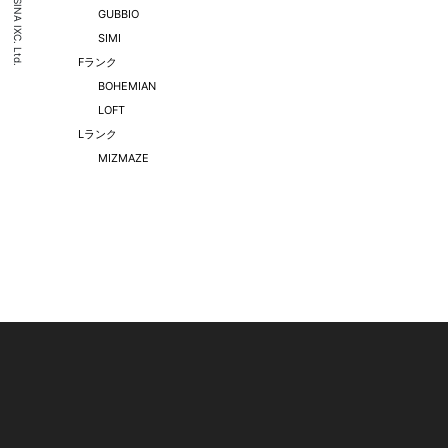
(C) CASSINA IXC. Ltd.
GUBBIO
SIMI
Fランク
BOHEMIAN
LOFT
Lランク
MIZMAZE