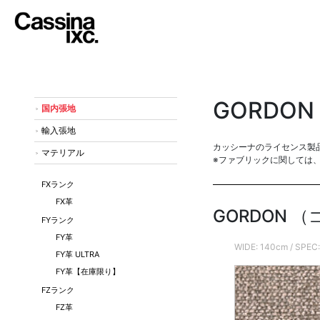
GORDON
国内張地
輸入張地
カッシーナのライセンス製
マテリアル
※ファブリックに関しては
FXランク
FX革
GORDON 
FYランク
FY革
WIDE: 140cm / 
FY革 ULTRA
FY革【在庫限り】
FZランク
FZ革