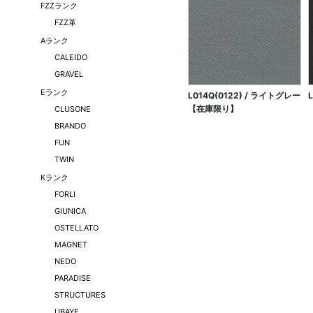
FZZランク
FZZ革
Aランク
CALEIDO
GRAVEL
Eランク
L014Q(0122) / ライトグレー
【在庫限り】
CLUSONE
BRANDO
FUN
TWIN
Kランク
FORLI
GIUNICA
OSTELLATO
MAGNET
NEDO
PARADISE
STRUCTURES
UBAYE