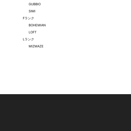
GUBBIO
SIMI
Fランク
BOHEMIAN
LOFT
Lランク
MIZMAZE