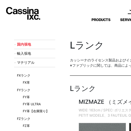
PRODUCTS
SERVI
Lランク
国内張地
輸入張地
カッシーナのライセンス製品およびイ
マテリアル
※ファブリックに関しては、商品によ
FXランク
FX革
Lランク
FYランク
FY革
MIZMAZE （ミズ
FY革 ULTRA
WIDE: 163cm / SPEC: ポ
FY革【在庫限り】
PETIT MODELE、3 FAUTEUI
FZランク
FZ革