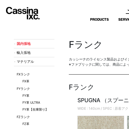
PRODUCTS
SERVI
Fランク
国内張地
輸入張地
カッシーナのライセンス製品およびイ
マテリアル
※ファブリックに関しては、商品によ
FXランク
FX革
Fランク
FYランク
FY革
SPUGNA （スプー
FY革 ULTRA
WIDE : 140cm / SPEC : 原着
FY革【在庫限り】
FZランク
FZ革