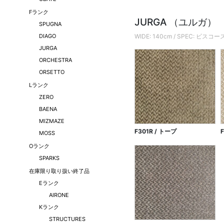
Fランク
JURGA （ユルガ）
SPUGNA
DIAGO
WIDE: 140cm / SPEC: 
JURGA
ORCHESTRA
ORSETTO
Lランク
ZERO
BAENA
MIZMAZE
F301R / トープ
MOSS
Oランク
SPARKS
在庫限り取り扱い終了品
Eランク
AIRONE
Kランク
STRUCTURES