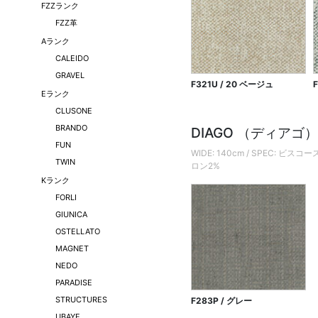
FZZランク
FZZ革
Aランク
CALEIDO
GRAVEL
F321U / 20 ベージュ
Eランク
CLUSONE
BRANDO
DIAGO （ディアゴ
FUN
WIDE: 140cm / SPEC:
TWIN
ロン2%
Kランク
FORLI
GIUNICA
OSTELLATO
MAGNET
NEDO
PARADISE
STRUCTURES
F283P / グレー
UBAYE