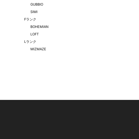
GUBBIO
SIMI
Fランク
BOHEMIAN
LOFT
Lランク
MIZMAZE