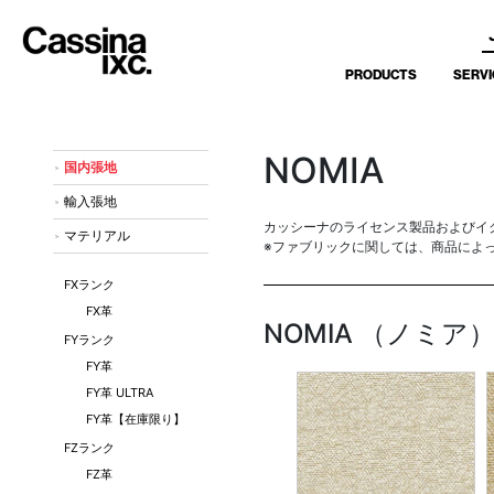
PRODUCTS
SERVI
NOMIA
国内張地
輸入張地
カッシーナのライセンス製品およびイ
マテリアル
※ファブリックに関しては、商品によ
FXランク
FX革
NOMIA （ノミ
FYランク
FY革
FY革 ULTRA
FY革【在庫限り】
FZランク
FZ革