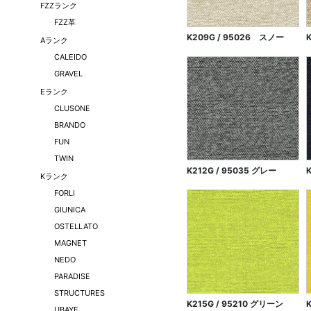
FZZランク
FZZ革
K209G / 95026 スノー
Aランク
CALEIDO
GRAVEL
Eランク
CLUSONE
BRANDO
FUN
TWIN
K212G / 95035 グレー
Kランク
FORLI
GIUNICA
OSTELLATO
MAGNET
NEDO
PARADISE
STRUCTURES
K215G / 95210 グリーン
UBAYE