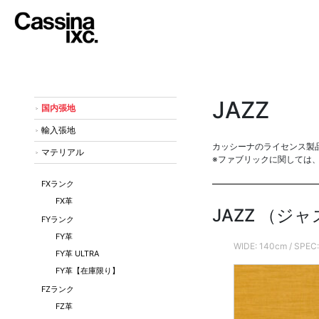
JAZZ
国内張地
輸入張地
カッシーナのライセンス製
マテリアル
※ファブリックに関しては
FXランク
FX革
JAZZ （ジ
FYランク
FY革
WIDE: 140cm / S
FY革 ULTRA
FY革【在庫限り】
FZランク
FZ革