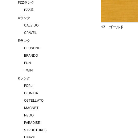
FZZランク
FZZ革
Aランク
CALEIDO
17 ゴールド
GRAVEL
Eランク
CLUSONE
BRANDO
FUN
TWIN
Kランク
FORLI
GIUNICA
OSTELLATO
MAGNET
NEDO
PARADISE
STRUCTURES
UBAYE