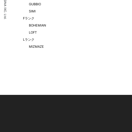
(C) CASSINA IXC. Ltd.
GUBBIO
SIMI
Fランク
BOHEMIAN
LOFT
Lランク
MIZMAZE