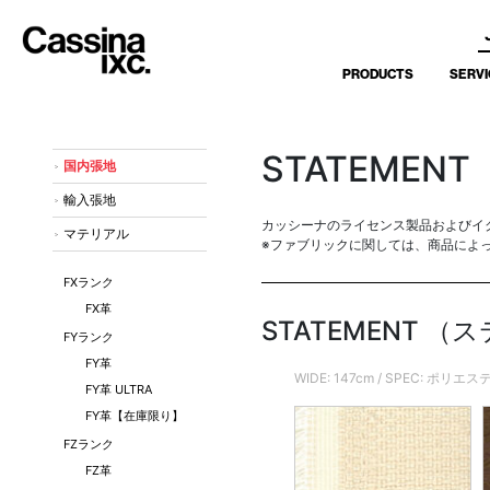
PRODUCTS
SERVI
STATEMENT
国内張地
輸入張地
カッシーナのライセンス製品およびイ
マテリアル
※ファブリックに関しては、商品によ
FXランク
FX革
STATEMENT 
FYランク
FY革
WIDE: 147cm / SPEC: ポリエ
FY革 ULTRA
FY革【在庫限り】
FZランク
FZ革