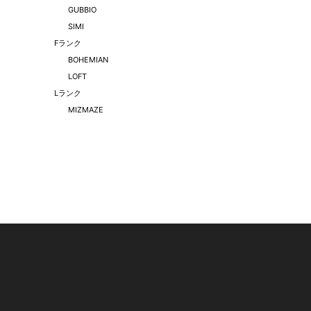
GUBBIO
SIMI
Fランク
BOHEMIAN
LOFT
Lランク
MIZMAZE