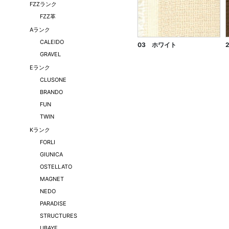
FZZランク
FZZ革
Aランク
CALEIDO
03 ホワイト
GRAVEL
Eランク
CLUSONE
BRANDO
FUN
TWIN
Kランク
FORLI
GIUNICA
OSTELLATO
MAGNET
NEDO
PARADISE
STRUCTURES
UBAYE