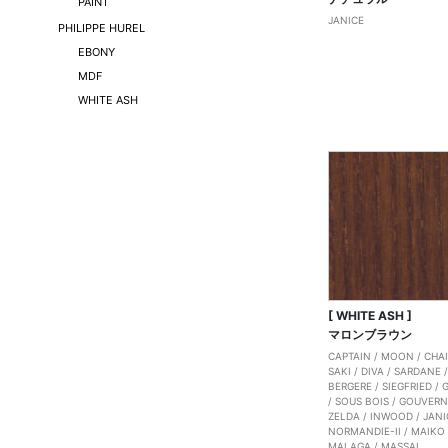
PAINT
JANICE
PHILIPPE HUREL
EBONY
MDF
WHITE ASH
[ WHITE ASH ]
マロンブラウン
CAPTAIN
/
MOON
/
CHA
SAKI
/
DIVA
/
SARDANE
BERGERE
/
SIEGFRIED
/
/
SOUS BOIS
/
GOUVERN
ZELDA
/
INWOOD
/
JANI
NORMANDIE-II
/
MAIKO
MALAGA
/
MASSAI