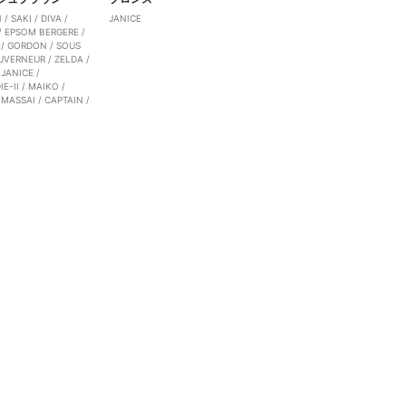
N
/
SAKI
/
DIVA
/
JANICE
/
EPSOM BERGERE
/
/
GORDON
/
SOUS
UVERNEUR
/
ZELDA
/
/
JANICE
/
E-II
/
MAIKO
/
/
MASSAI
/
CAPTAIN
/