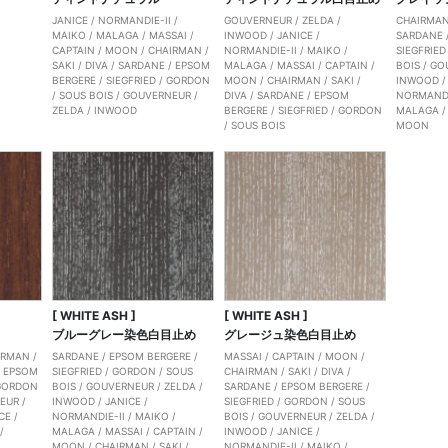
JANICE
/
NORMANDIE-II
/
GOUVERNEUR
/
ZELDA
/
CHAIRMA
MAIKO
/
MALAGA
/
MASSAI
/
INWOOD
/
JANICE
/
SARDANE
CAPTAIN
/
MOON
/
CHAIRMAN
/
NORMANDIE-II
/
MAIKO
/
SIEGFRIED
SAKI
/
DIVA
/
SARDANE
/
EPSOM
MALAGA
/
MASSAI
/
CAPTAIN
/
BOIS
/
GO
BERGERE
/
SIEGFRIED
/
GORDON
MOON
/
CHAIRMAN
/
SAKI
/
INWOOD
/
SOUS BOIS
/
GOUVERNEUR
/
DIVA
/
SARDANE
/
EPSOM
NORMANDI
ZELDA
/
INWOOD
BERGERE
/
SIEGFRIED
/
GORDON
MALAGA
/
SOUS BOIS
MOON
[ WHITE ASH ]
[ WHITE ASH ]
ブルーグレー染色白目止め
グレージュ染色白目止め
IRMAN
/
SARDANE
/
EPSOM BERGERE
/
MASSAI
/
CAPTAIN
/
MOON
/
/
EPSOM
SIEGFRIED
/
GORDON
/
SOUS
CHAIRMAN
/
SAKI
/
DIVA
/
GORDON
BOIS
/
GOUVERNEUR
/
ZELDA
/
SARDANE
/
EPSOM BERGERE
/
EUR
/
INWOOD
/
JANICE
/
SIEGFRIED
/
GORDON
/
SOUS
CE
/
NORMANDIE-II
/
MAIKO
/
BOIS
/
GOUVERNEUR
/
ZELDA
/
/
MALAGA
/
MASSAI
/
CAPTAIN
/
INWOOD
/
JANICE
/
MOON
/
CHAIRMAN
/
SAKI
/
NORMANDIE-II
/
MAIKO
/