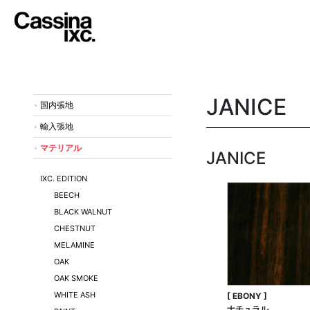
JANICE
国内張地
輸入張地
マテリアル
JANICE
IXC. EDITION
BEECH
BLACK WALNUT
CHESTNUT
MELAMINE
OAK
OAK SMOKE
WHITE ASH
[ EBONY ]
ナチュラル