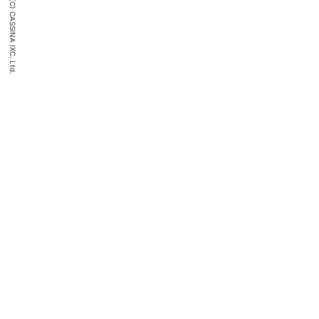
(C) CASSINA IXC. Ltd.