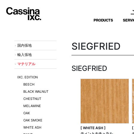
PRODUCTS
SERVI
SIEGFRIED
国内張地
輸入張地
マテリアル
SIEGFRIED
IXC. EDITION
BEECH
BLACK WALNUT
CHESTNUT
MELAMINE
OAK
OAK SMOKE
WHITE ASH
[ WHITE ASH ]
[
ティントナチュラル