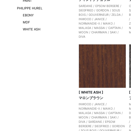
PAINT
SARDANE
/
EPSOM BERGERE
/
C
PHILIPPE HUREL
SIEGFRIED
/
GORDON
/
SOUS
S
BOIS
/
GOUVERNEUR
/
ZELDA
/
B
EBONY
INWOOD
/
JANICE
/
MDF
NORMANDIE-II
/
MAIKO
/
Z
MALAGA
/
MASSAI
/
CAPTAIN
/
N
WHITE ASH
MOON
/
CHAIRMAN
/
SAKI
/
DIVA
[ WHITE ASH ]
[
マロンブラウン
INWOOD
/
JANICE
/
NORMANDIE-II
/
MAIKO
/
MALAGA
/
MASSAI
/
CAPTAIN
/
D
MOON
/
CHAIRMAN
/
SAKI
/
B
DIVA
/
SARDANE
/
EPSOM
BERGERE
/
SIEGFRIED
/
GORDON
Z
/
SOUS BOIS
/
GOUVERNEUR
/
N