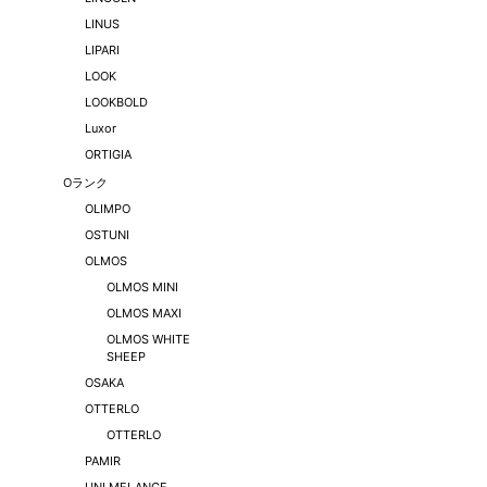
LINUS
LIPARI
LOOK
LOOKBOLD
Luxor
ORTIGIA
Oランク
OLIMPO
OSTUNI
OLMOS
OLMOS MINI
OLMOS MAXI
OLMOS WHITE
SHEEP
OSAKA
OTTERLO
OTTERLO
PAMIR