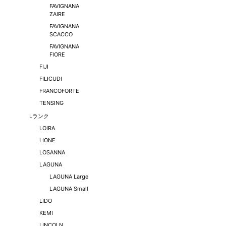
FAVIGNANA
ZAIRE
FAVIGNANA
SCACCO
FAVIGNANA
FIORE
FIJI
FILICUDI
FRANCOFORTE
TENSING
Lランク
LOIRA
LIONE
LOSANNA
LAGUNA
LAGUNA Large
LAGUNA Small
LIDO
KEMI
LINCOLN