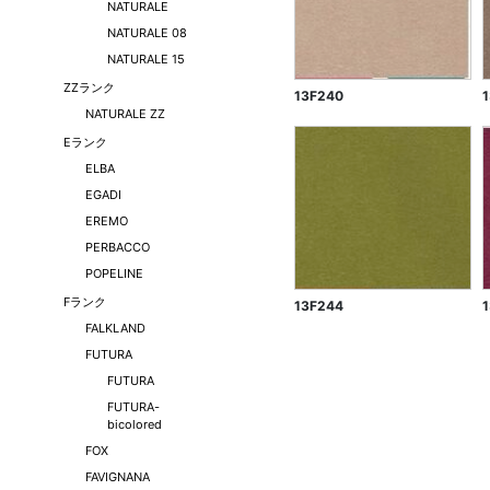
NATURALE
NATURALE 08
NATURALE 15
ZZランク
13F240
NATURALE ZZ
Eランク
ELBA
EGADI
EREMO
PERBACCO
POPELINE
Fランク
13F244
FALKLAND
FUTURA
FUTURA
FUTURA-
bicolored
FOX
FAVIGNANA