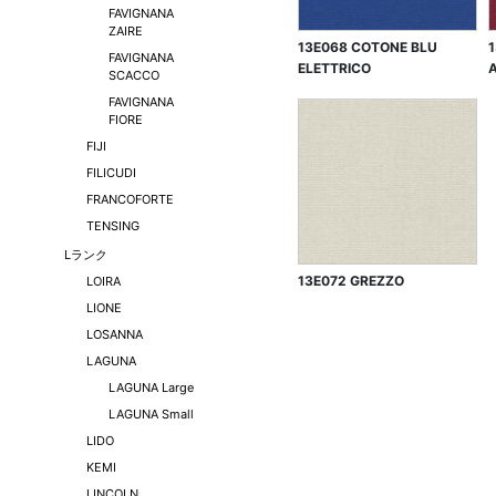
FAVIGNANA
ZAIRE
13E068 COTONE BLU
FAVIGNANA
ELETTRICO
SCACCO
FAVIGNANA
FIORE
FIJI
FILICUDI
FRANCOFORTE
TENSING
Lランク
13E072 GREZZO
LOIRA
LIONE
LOSANNA
LAGUNA
LAGUNA Large
LAGUNA Small
LIDO
KEMI
LINCOLN