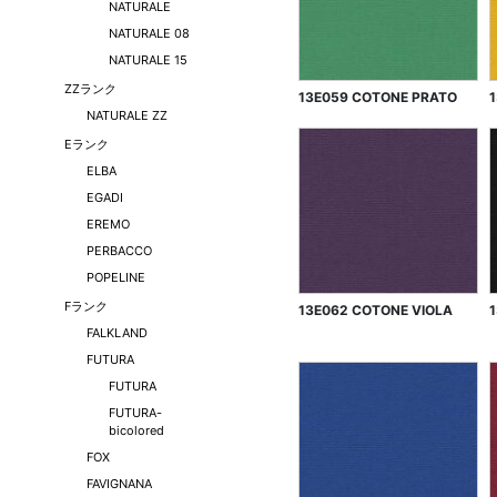
NATURALE
NATURALE 08
NATURALE 15
ZZランク
13E059 COTONE PRATO
NATURALE ZZ
Eランク
ELBA
EGADI
EREMO
PERBACCO
POPELINE
Fランク
13E062 COTONE VIOLA
FALKLAND
FUTURA
FUTURA
FUTURA-
bicolored
FOX
FAVIGNANA