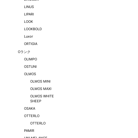
LINUS
LIPARI
LOOK
LOOKBOLD
Luxor
ORTIGIA
Oランク
OLIMPO
OSTUNI
OLMOS
OLMOS MINI
OLMOS MAXI
OLMOS WHITE
SHEEP
OSAKA
OTTERLO
OTTERLO
PAMIR