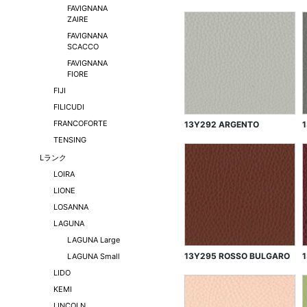
FAVIGNANA
ZAIRE
FAVIGNANA
SCACCO
FAVIGNANA
FIORE
FIJI
FILICUDI
FRANCOFORTE
13Y292 ARGENTO
TENSING
Lランク
LOIRA
LIONE
LOSANNA
LAGUNA
LAGUNA Large
13Y295 ROSSO BULGARO
LAGUNA Small
LIDO
KEMI
LINCOLN