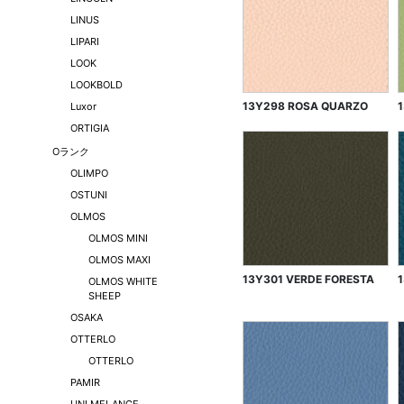
LINUS
LIPARI
LOOK
LOOKBOLD
13Y298 ROSA QUARZO
Luxor
ORTIGIA
Oランク
OLIMPO
OSTUNI
OLMOS
OLMOS MINI
OLMOS MAXI
13Y301 VERDE FORESTA
OLMOS WHITE
SHEEP
OSAKA
OTTERLO
OTTERLO
PAMIR