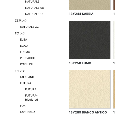
NATURALE
NATURALE 08
13Y244 SABBIA
NATURALE 15
ZZランク
NATURALE ZZ
Eランク
ELBA
EGADI
EREMO
PERBACCO
13Y258 FUMO
POPELINE
Fランク
FALKLAND
FUTURA
FUTURA
FUTURA-
bicolored
FOX
FAVIGNANA
13Y289 BIANCO ANTICO