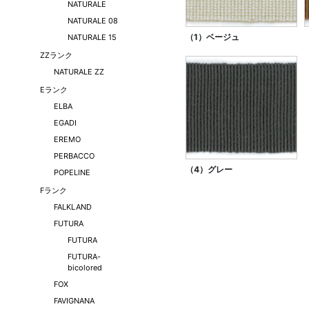
NATURALE
NATURALE 08
（1）ベージュ
NATURALE 15
ZZランク
NATURALE ZZ
Eランク
ELBA
EGADI
EREMO
PERBACCO
（4）グレー
POPELINE
Fランク
FALKLAND
FUTURA
FUTURA
FUTURA-
bicolored
FOX
FAVIGNANA