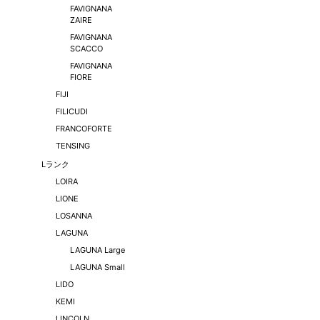
FAVIGNANA
ZAIRE
FAVIGNANA
SCACCO
FAVIGNANA
FIORE
FIJI
FILICUDI
FRANCOFORTE
TENSING
Lランク
LOIRA
LIONE
LOSANNA
LAGUNA
LAGUNA Large
LAGUNA Small
LIDO
KEMI
LINCOLN