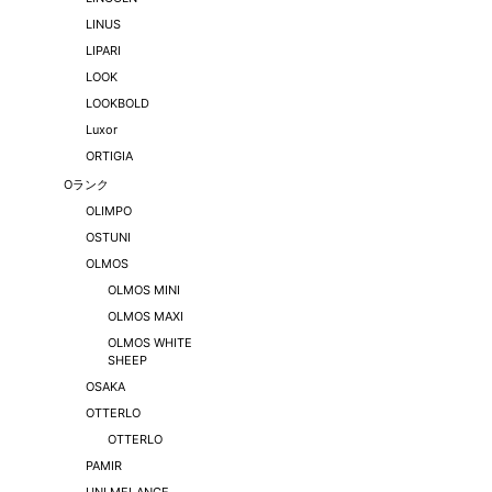
LINUS
LIPARI
LOOK
LOOKBOLD
Luxor
ORTIGIA
Oランク
OLIMPO
OSTUNI
OLMOS
OLMOS MINI
OLMOS MAXI
OLMOS WHITE
SHEEP
OSAKA
OTTERLO
OTTERLO
PAMIR