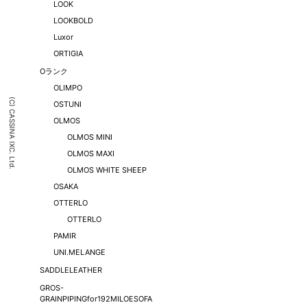
LOOK
LOOKBOLD
Luxor
ORTIGIA
Oランク
OLIMPO
(C) CASSINA IXC. Ltd.
OSTUNI
OLMOS
OLMOS MINI
OLMOS MAXI
OLMOS WHITE SHEEP
OSAKA
OTTERLO
OTTERLO
PAMIR
UNI.MELANGE
SADDLELEATHER
GROS-
GRAINPIPINGfor192MILOESOFA