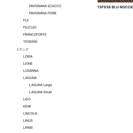
FAVIGNANA SCACCO
13F938 BLU NOCCI
FAVIGNANA FIORE
FIJI
FILICUDI
FRANCOFORTE
TENSING
Lランク
LOIRA
LIONE
LOSANNA
LAGUNA
LAGUNA Large
LAGUNA Small
LIDO
KEMI
LINCOLN
LINUS
LIPARI