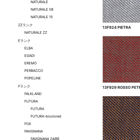
NATURALE
NATURALE 08
NATURALE 15
ZZランク
13F924 PIETRA
NATURALE ZZ
Eランク
ELBA
EGADI
EREMO
PERBACCO
POPELINE
Fランク
13F929 ROSSO PET
FALKLAND
FUTURA
FUTURA
FUTURA-bicolored
FOX
FAVIGNANA
FAVIGNANA ZAIRE