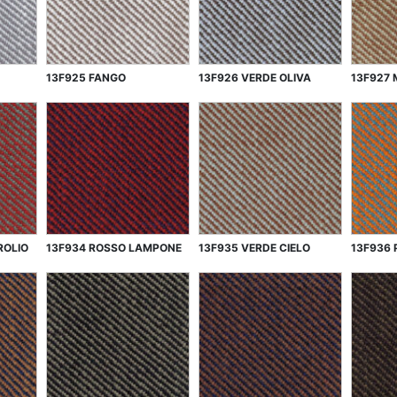
13F925 FANGO
13F926 VERDE OLIVA
13F927
ROLIO
13F934 ROSSO LAMPONE
13F935 VERDE CIELO
13F936