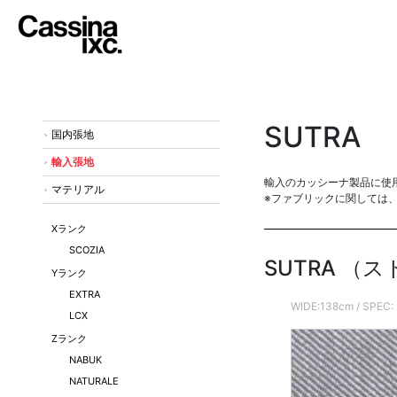
SUTRA
国内張地
輸入張地
輸入のカッシーナ製品に使
マテリアル
※ファブリックに関しては
Xランク
SCOZIA
SUTRA （
Yランク
EXTRA
WIDE:138cm / S
LCX
Zランク
NABUK
NATURALE