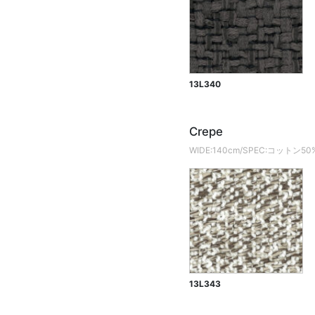
13L340
Crepe
WIDE:140cm/SPEC:コット
13L343