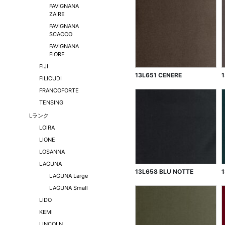
FAVIGNANA
ZAIRE
FAVIGNANA
SCACCO
FAVIGNANA
FIORE
FIJI
13L651 CENERE
FILICUDI
FRANCOFORTE
TENSING
Lランク
LOIRA
LIONE
LOSANNA
LAGUNA
13L658 BLU NOTTE
LAGUNA Large
LAGUNA Small
LIDO
KEMI
LINCOLN