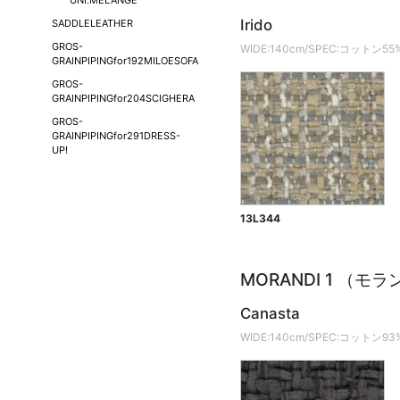
UNI.MELANGE
Irido
SADDLELEATHER
GROS-
WIDE:140cm/SPEC:コット
GRAINPIPINGfor192MILOESOFA
GROS-
GRAINPIPINGfor204SCIGHERA
GROS-
GRAINPIPINGfor291DRESS-
UP!
13L344
MORANDI 1 （モ
Canasta
WIDE:140cm/SPEC:コット