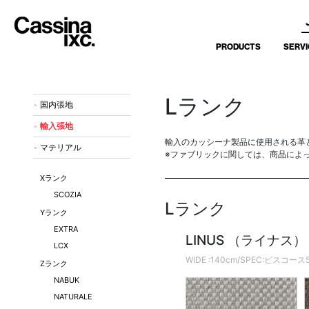
PRODUCTS
SERVI
Lランク
国内張地
輸入張地
輸入のカッシーナ製品に使用される革
マテリアル
※ファブリックに関しては、商品によ
Xランク
SCOZIA
Lランク
Yランク
EXTRA
LINUS （ライナス）
LCX
WIDE :140cm/SPEC:ビ
Zランク
NABUK
NATURALE