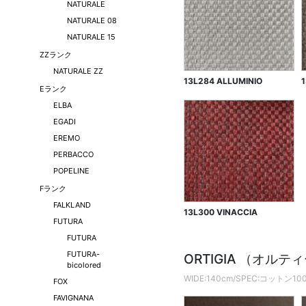
NATURALE
NATURALE 08
NATURALE 15
ZZランク
NATURALE ZZ
13L284 ALLUMINIO
Eランク
ELBA
EGADI
EREMO
PERBACCO
POPELINE
Fランク
FALKLAND
13L300 VINACCIA
FUTURA
FUTURA
FUTURA-
ORTIGIA （オルテ
bicolored
WIDE:140cm/SPEC:コットン10
FOX
FAVIGNANA