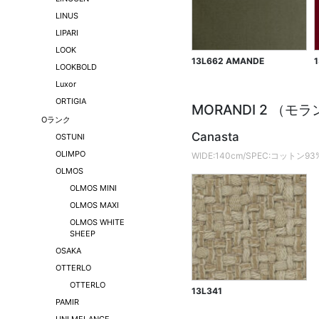
LINUS
LIPARI
LOOK
13L662 AMANDE
LOOKBOLD
Luxor
ORTIGIA
MORANDI 2 （モ
Oランク
Canasta
OSTUNI
OLIMPO
WIDE:140cm/SPEC:コット
OLMOS
OLMOS MINI
OLMOS MAXI
OLMOS WHITE
SHEEP
OSAKA
OTTERLO
OTTERLO
13L341
PAMIR