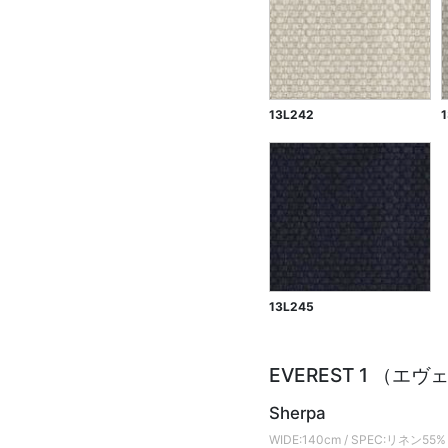
13L242
13L245
EVEREST 1 （エ
Sherpa
WIDE:140cm / SPEC:リネ