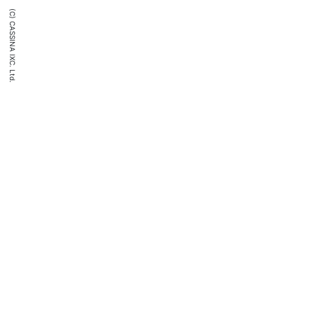
(C) CASSINA IXC. Ltd.