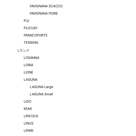
FAVIGNANA SCACCO
FAVIGNANA FIORE
FIJI
FILICUDI
FRANCOFORTE
TENSING
Lランク
LOSANNA
LOIRA
LIONE
LAGUNA
LAGUNA Large
LAGUNA Small
LIDO
KEMI
LINCOLN
LINUS
LIPARI