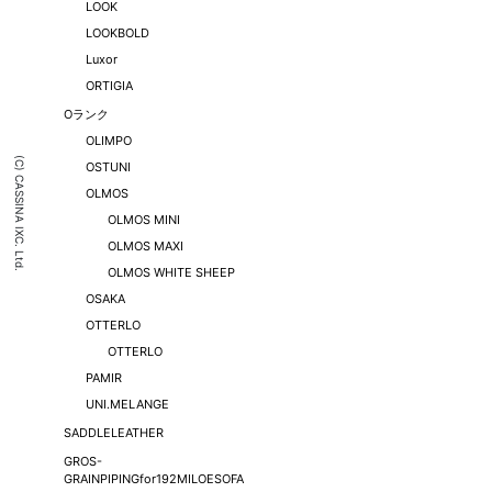
LOOK
LOOKBOLD
Luxor
ORTIGIA
Oランク
OLIMPO
(C) CASSINA IXC. Ltd.
OSTUNI
OLMOS
OLMOS MINI
OLMOS MAXI
OLMOS WHITE SHEEP
OSAKA
OTTERLO
OTTERLO
PAMIR
UNI.MELANGE
SADDLELEATHER
GROS-
GRAINPIPINGfor192MILOESOFA