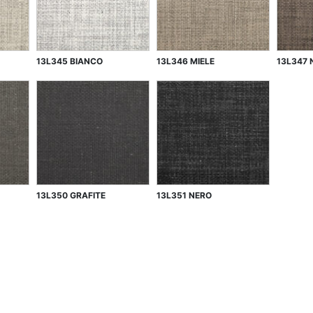
13L345 BIANCO
13L346 MIELE
13L347 
13L350 GRAFITE
13L351 NERO