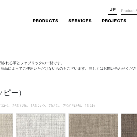
JP
PRODUCTS
SERVICES
PROJECTS
用される革とファブリックの一覧です。
、商品によってご使用いただけないものもございます。詳しくはお問い合わせくださ
ハッピー）
%ﾋﾞｽｺｰｽ、26%ｱｸﾘﾙ、18%ｺｯﾄﾝ、7%ﾘﾈﾝ、7%ﾎﾟﾘｴｽﾃﾙ、1%ｼﾙｸ