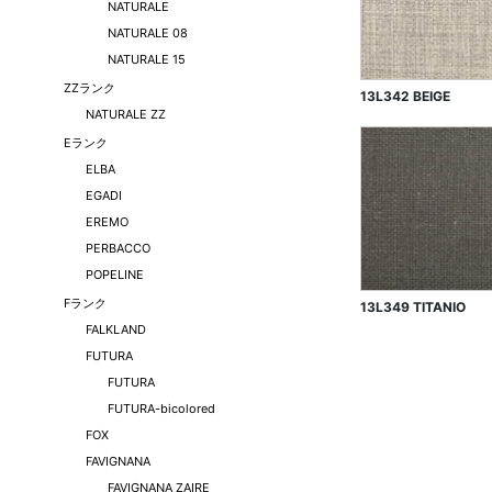
NATURALE
NATURALE 08
NATURALE 15
ZZランク
13L342 BEIGE
NATURALE ZZ
Eランク
ELBA
EGADI
EREMO
PERBACCO
POPELINE
Fランク
13L349 TITANIO
FALKLAND
FUTURA
FUTURA
FUTURA-bicolored
FOX
FAVIGNANA
FAVIGNANA ZAIRE