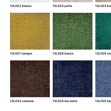
13L022 bianco
13L023 perla
13L024 be
13L027 senape
13L028 bosco
13L029 sm
13L033 carbone
13L034 blu notte
13L035 blu