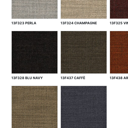
13F323 PERLA
13F324 CHAMPAGNE
13F325 V
13F328 BLU NAVY
13F437 CAFFÈ
13F438 A