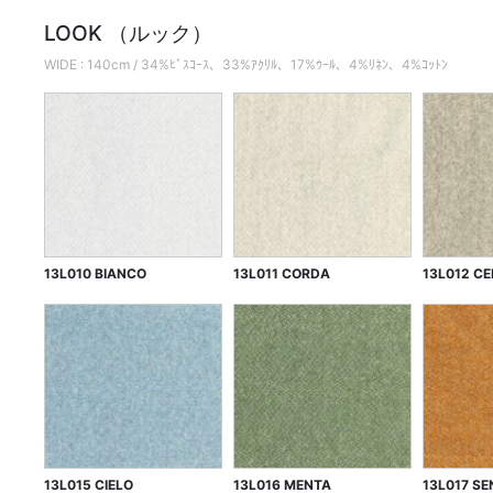
LOOK （ルック）
WIDE : 140cm / 34%ﾋﾞｽｺｰｽ、33%ｱｸﾘﾙ、17%ｳｰﾙ、4%ﾘﾈﾝ、4%ｺｯﾄﾝ
13L010 BIANCO
13L011 CORDA
13L012 C
13L015 CIELO
13L016 MENTA
13L017 S