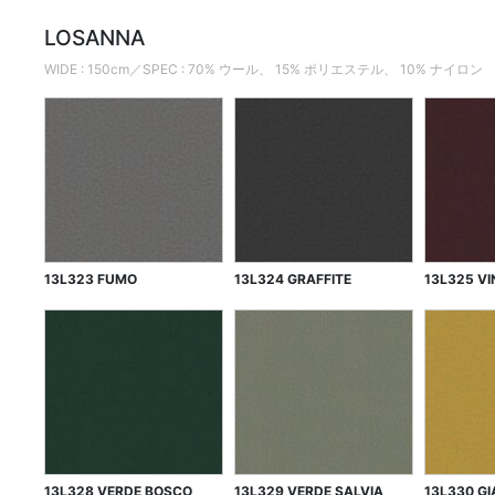
LOSANNA
WIDE : 150cm／SPEC : 70% ウール、 15% ポリエステル、 10% ナイロン
13L323 FUMO
13L324 GRAFFITE
13L325 V
13L328 VERDE BOSCO
13L329 VERDE SALVIA
13L330 GI