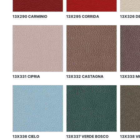
13X290 CARMINIO
13X295 CORRIDA
13X326 D
13X331 CIPRIA
13X332 CASTAGNA
13X333 M
13X336 CIELO
13X337 VERDE BOSCO
13X338 V