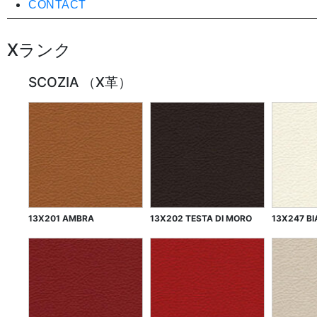
CONTACT
Xランク
SCOZIA （X革）
13X201 AMBRA
13X202 TESTA DI MORO
13X247 B