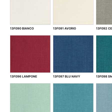
13F090 BIANCO
13F091 AVORIO
13F092 C
13F096 LAMPONE
13F097 BLU NAVY
13F098 S