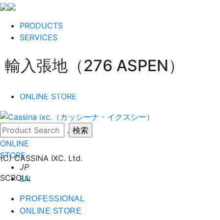
PRODUCTS
SERVICES
PROJECTS
輸入張地（276 ASPEN）
PROFESSIONALS
SUPPORT
CATALOGUES
ONLINE STORE
.
ONLINE
STORE
(C) CASSINA IXC. Ltd.
JP
SCROLL
EN
PROFESSIONAL
ONLINE STORE