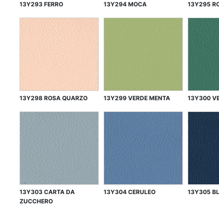
13Y293 FERRO
13Y294 MOCA
13Y295 R
13Y298 ROSA QUARZO
13Y299 VERDE MENTA
13Y300 V
13Y303 CARTA DA
13Y304 CERULEO
13Y305 B
ZUCCHERO