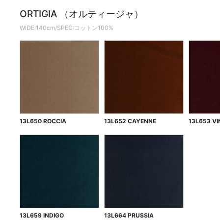
ORTIGIA （オルティージャ）
WIDE:140cm/SPEC:コットン100%
13L650 ROCCIA
13L652 CAYENNE
13L653 VI
13L659 INDIGO
13L664 PRUSSIA