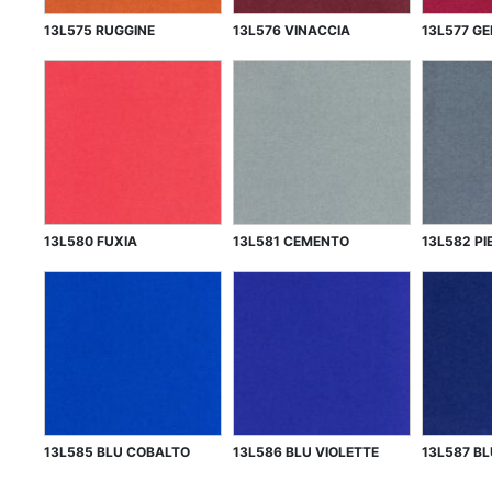
13L575 RUGGINE
13L576 VINACCIA
13L577 G
13L580 FUXIA
13L581 CEMENTO
13L582 PI
13L585 BLU COBALTO
13L586 BLU VIOLETTE
13L587 B