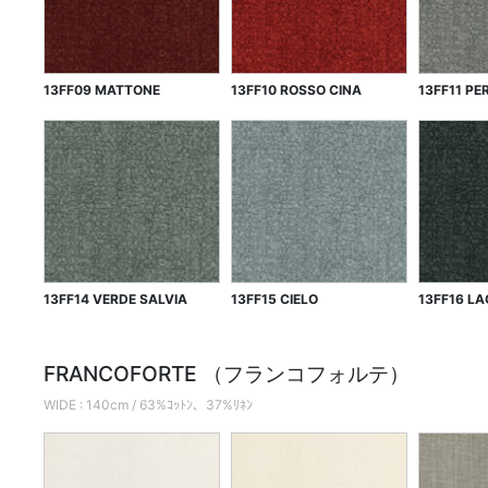
13FF09 MATTONE
13FF10 ROSSO CINA
13FF11 PE
13FF14 VERDE SALVIA
13FF15 CIELO
13FF16 L
FRANCOFORTE （フランコフォルテ）
WIDE : 140cm / 63%ｺｯﾄﾝ、37%ﾘﾈﾝ