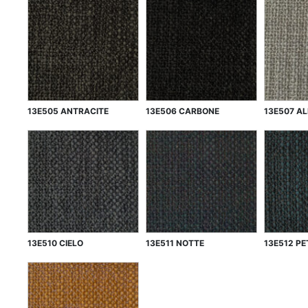
13E505 ANTRACITE
13E506 CARBONE
13E507 A
13E510 CIELO
13E511 NOTTE
13E512 PE