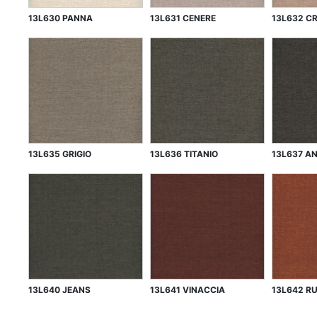
13L630 PANNA
13L631 CENERE
13L632 C
13L635 GRIGIO
13L636 TITANIO
13L637 A
13L640 JEANS
13L641 VINACCIA
13L642 R